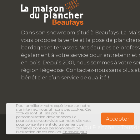
Dans son showroom situé à Beaufays, La Mai
vous propose la vente et la pose de planchers
bardages et terrasses. Nos équipes de profes
également à votre service pour entretenir et r
en bois. Depuis 2001, nous sommes à votre ser
région liégeoise. Contactez-nous sans plus a
bénéficier d’un service de qualité !
Pour améliorer votre expérience sur notre
site internet, nous utilisons des cookies. Ces
cookies sont utilisés pour la
personnalisation des annonces. La
Accepter
poursuite de votre visite sur notre site vaut
pour consentement du traitement de
Copyright La Maison du Plancher - Tous dro
certaines données personnelles et de
l'utilisation de ces cookies.
En savoir plus