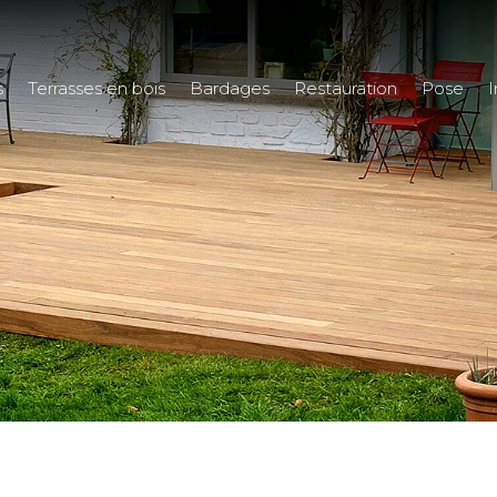
s
Terrasses en bois
Bardages
Restauration
Pose
I