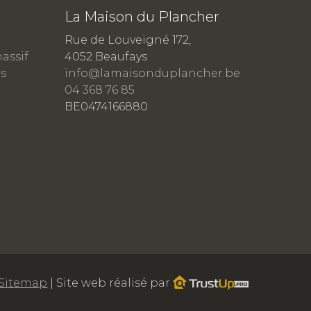
La Maison du Plancher
Rue de Louveigné 172,
assif
4052 Beaufays
rs
info@lamaisonduplancher.be
04 368 76 85
BE0474166880
Sitemap
| Site web réalisé par