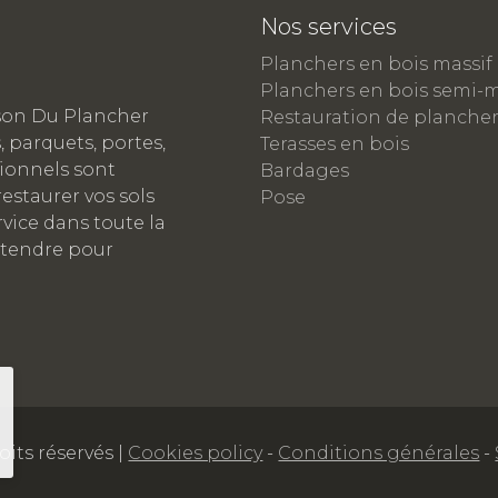
Nos services
Planchers en bois massif
Planchers en bois semi-m
son Du Plancher
Restauration de planche
, parquets, portes,
Terasses en bois
sionnels sont
Bardages
estaurer vos sols
Pose
vice dans toute la
ttendre pour
its réservés |
Cookies policy
-
Conditions générales
-